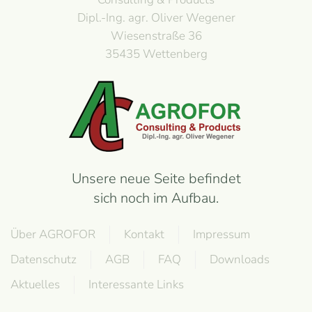
Dipl.-Ing. agr. Oliver Wegener
Wiesenstraße 36
35435 Wettenberg
Unsere neue Seite befindet
sich noch im Aufbau.
Über AGROFOR
Kontakt
Impressum
Datenschutz
AGB
FAQ
Downloads
Aktuelles
Interessante Links