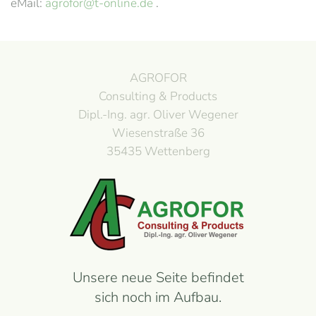
eMail:
agrofor@t-online.de
.
AGROFOR
Consulting & Products
Dipl.-Ing. agr. Oliver Wegener
Wiesenstraße 36
35435 Wettenberg
Unsere neue Seite befindet
sich noch im Aufbau.