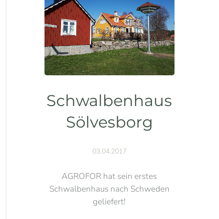
Schwalbenhaus
Sölvesborg
03.04.2017
AGROFOR hat sein erstes
Schwalbenhaus nach Schweden
geliefert!