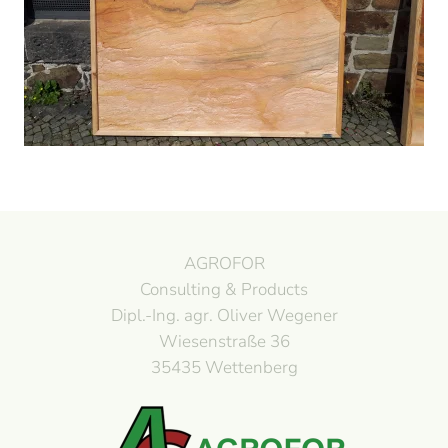
Lackprofile
AGROFOR
Consulting & Products
Dipl.-Ing. agr. Oliver Wegener
Wiesenstraße 36
35435 Wettenberg